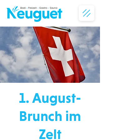
1. August-
Brunch im
Zelt