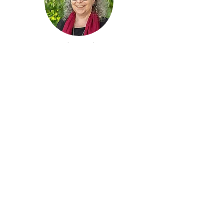
Katrin Ruzicka
Präsidentin Betriebskommission
052 385 2983
katrin.ruzicka@turbenthal.ch
Schwimmbad Neuguet
Tösstalstrasse 148
8488 Turbenthal
078 320 98 15
052 385 15 00