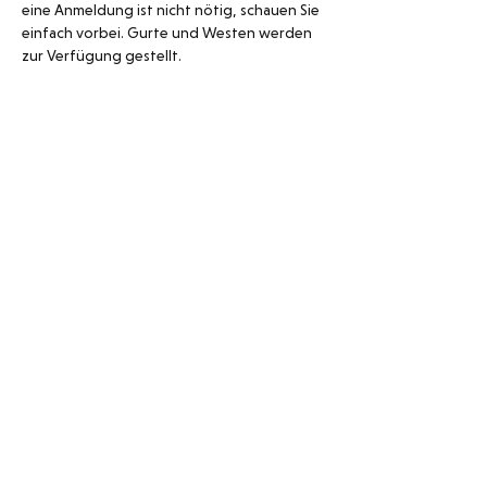
eine Anmeldung ist nicht nötig, schauen Sie 
einfach vorbei. Gurte und Westen werden 
zur Verfügung gestellt. 
Schwimmbad Neuguet
Tösstalstrasse 148
8488 Turbenthal
078 320 98 15
052 385 15 00
Öffnungszeiten 2026
Mai: 10.00 – 19.00 Uhr
Juni – August: 10.00 – 20.00 Uhr
September: 10.00 – 19.00 Uhr
bei schlechtem Wetter