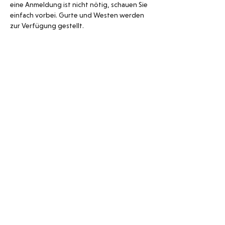
eine Anmeldung ist nicht nötig, schauen Sie 
einfach vorbei. Gurte und Westen werden 
zur Verfügung gestellt. 
Schwimmbad Neuguet
Tösstalstrasse 148
8488 Turbenthal
078 320 98 15
052 385 15 00
Öffnungszeiten 2026
Mai: 10.00 – 19.00 Uhr
Juni – August: 10.00 – 20.00 Uhr
September: 10.00 – 19.00 Uhr
bei schlechtem Wetter