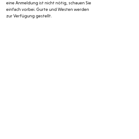
eine Anmeldung ist nicht nötig, schauen Sie 
einfach vorbei. Gurte und Westen werden 
zur Verfügung gestellt. 
Schwimmbad Neuguet
Tösstalstrasse 148
8488 Turbenthal
078 320 98 15
052 385 15 00
Öffnungszeiten 2026
Mai: 10.00 – 19.00 Uhr
Juni – August: 10.00 – 20.00 Uhr
September: 10.00 – 19.00 Uhr
bei schlechtem Wetter