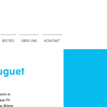
BISTRO
ÜBER UNS
KONTAKT
uguet
amm in
ua-Fit
as Ältere