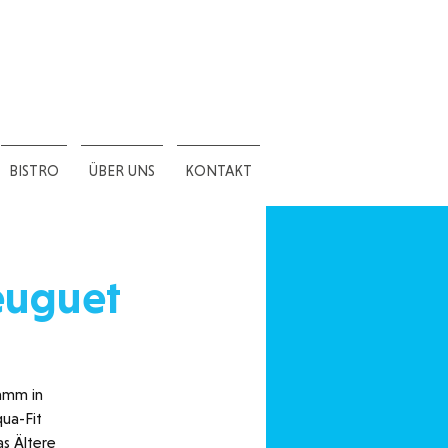
BISTRO
ÜBER UNS
KONTAKT
euguet
amm in
ua-Fit
as Ältere