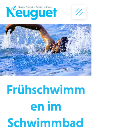
Frühschwimm
en im
Schwimmbad